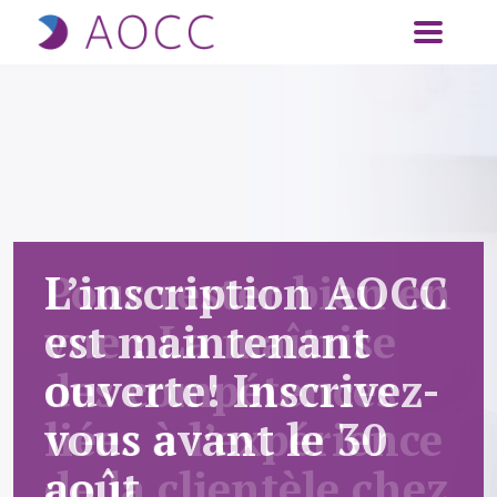
Aller au contenu principal
Pour rester bien en
vue : La maîtrise
des compétences
liées à l’expérience
de la clientèle chez