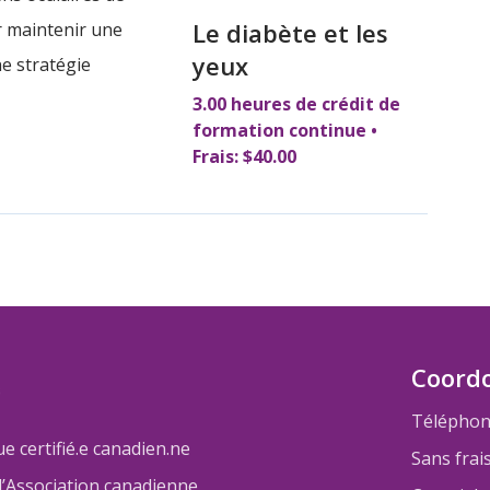
Le diabète et les
r maintenir une
yeux
ne stratégie
3.00 heures de crédit de
formation continue •
Frais: $40.00
Coord
Téléphon
 certifié.e canadien.ne
Sans frai
l’Association canadienne