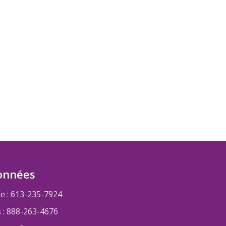
onnées
e : 613-235-7924
s : 888-263-4676