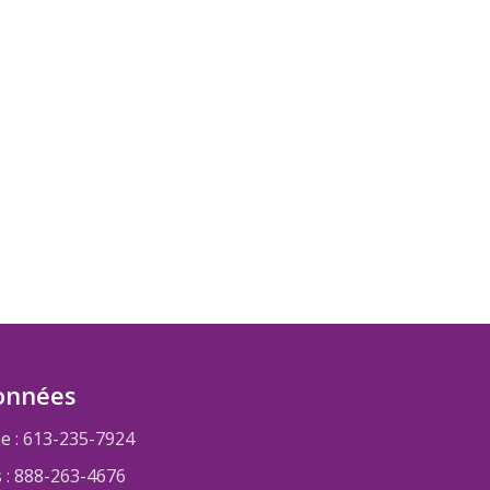
onnées
e : 613-235-7924
s : 888-263-4676