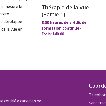
Thérapie de la vue
lle mesure le
(Partie 1)
 notre
se développe
3.00 heures de crédit de
formation continue •
 de la vue en
Frais: $40.00
Coord
Téléphon
 certifié.e canadien.ne
Sans frai