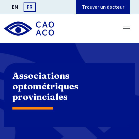
Aller au contenu principal
EN
FR
Trouver un docteur
Associations
optométriques
provinciales