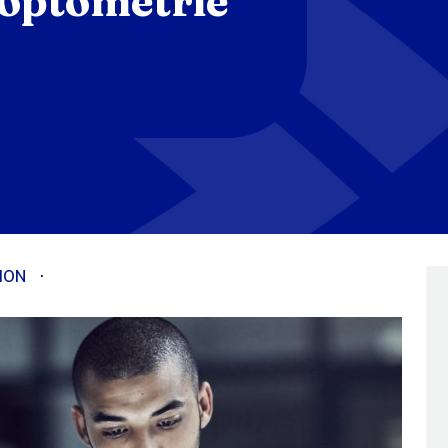
 optométrie
ION
·